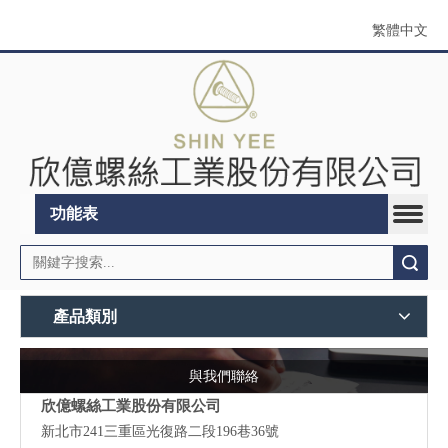
繁體中文
功能表
搜索
產品類別
與我們聯絡
欣億螺絲工業股份有限公司
新北市241三重區光復路二段196巷36號