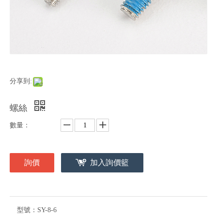
分享到:
螺絲
數量：
詢價
加入詢價籃
型號：
SY-8-6