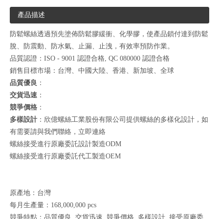
產品描述
防鬆螺絲透過預先塗佈防鬆膠緩衝、化學膠，使產品鎖付達到防鬆
脫、防震動、防水氣、止漏、止洩，有效率預防作業。
品質認證：ISO - 9001 認證合格, QC 080000 認證合格
銷售目標市場：台灣、中國大陸、香港、新加坡、全球
品質優良
：
交貨迅速
：
競爭價格
：
多樣設計
：欣億螺絲工業股份有限公司提供螺絲的多樣化設計，如
有需要請與我們聯絡，
立即連絡
螺絲接受進行原廠委託設計製造ODM
螺絲接受進行原廠委託代工製造OEM
原產地：台灣
每月生產量：168,000,000 pcs
競爭特點：品質優良 ,交貨迅速 ,競爭價格 ,多樣設計 ,接受原廠委