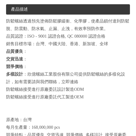
產品描述
防鬆螺絲透過預先塗佈防鬆膠緩衝、化學膠，使產品鎖付達到防鬆
脫、防震動、防水氣、止漏、止洩，有效率預防作業。
品質認證：ISO - 9001 認證合格, QC 080000 認證合格
銷售目標市場：台灣、中國大陸、香港、新加坡、全球
品質優良
：
交貨迅速
：
競爭價格
：
多樣設計
：欣億螺絲工業股份有限公司提供防鬆螺絲的多樣化設
計，如有需要請與我們聯絡，
立即連絡
防鬆螺絲接受進行原廠委託設計製造ODM
防鬆螺絲接受進行原廠委託代工製造OEM
原產地：台灣
每月生產量：168,000,000 pcs
競爭特點：品質優良 ,交貨迅速 ,競爭價格 ,多樣設計 ,接受原廠委