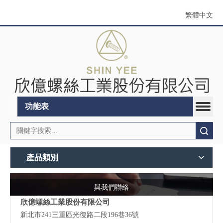
繁體中文
功能表
搜索
產品類別
與我們聯絡
欣億螺絲工業股份有限公司
新北市241三重區光復路二段196巷36號