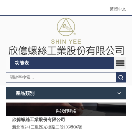
繁體中文
功能表
搜索
產品類別
與我們聯絡
欣億螺絲工業股份有限公司
新北市241三重區光復路二段196巷36號