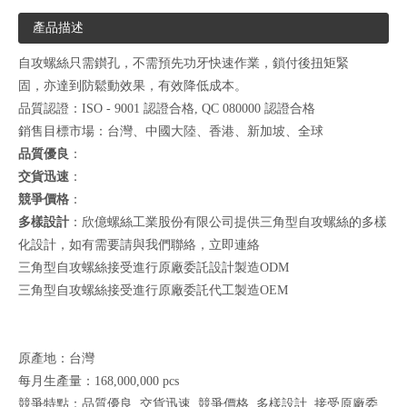
產品描述
自攻螺絲只需鑚孔，不需預先功牙快速作業，鎖付後扭矩緊
固，亦達到防鬆動效果，有效降低成本。
品質認證：ISO - 9001 認證合格, QC 080000 認證合格
銷售目標市場：台灣、中國大陸、香港、新加坡、全球
品質優良
：
交貨迅速
：
競爭價格
：
多樣設計
：欣億螺絲工業股份有限公司提供三角型自攻螺絲的多樣
化設計，如有需要請與我們聯絡，
立即連絡
三角型自攻螺絲接受進行原廠委託設計製造ODM
三角型自攻螺絲接受進行原廠委託代工製造OEM
原產地：台灣
每月生產量：168,000,000 pcs
競爭特點：品質優良 ,交貨迅速 ,競爭價格 ,多樣設計 ,接受原廠委