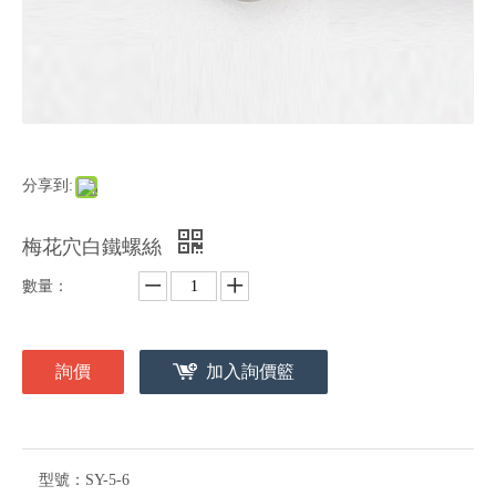
分享到:
梅花穴白鐵螺絲
數量：
詢價
加入詢價籃
型號：
SY-5-6