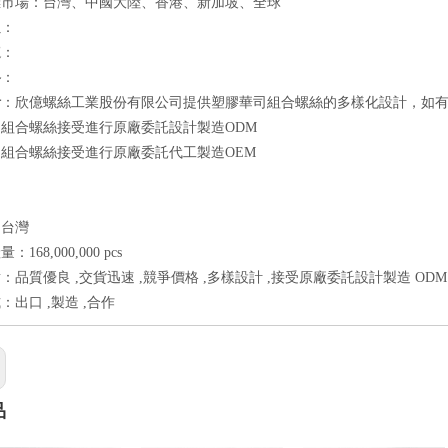
標市場：台灣、中國大陸、香港、新加坡、全球
良
：
速
：
格
：
計
：欣億螺絲工業股份有限公司提供塑膠華司組合螺絲的多樣化設計，如
組合螺絲接受進行原廠委託設計製造ODM
組合螺絲接受進行原廠委託代工製造OEM
：台灣
168,000,000 pcs
：品質優良 ,交貨迅速 ,競爭價格 ,多樣設計 ,接受原廠委託設計製造 ODM
：出口 ,製造 ,合作
品