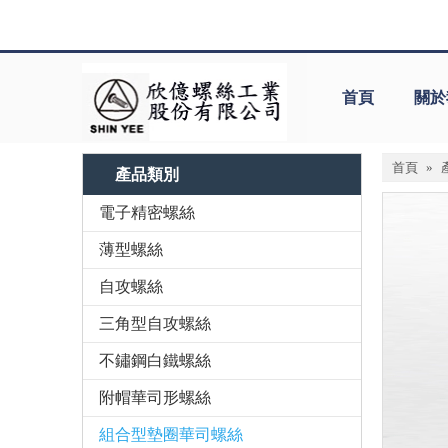
首頁
關於
首頁
»
產品類別
電子精密螺絲
薄型螺絲
自攻螺絲
三角型自攻螺絲
不鏽鋼白鐵螺絲
附帽華司形螺絲
組合型墊圈華司螺絲