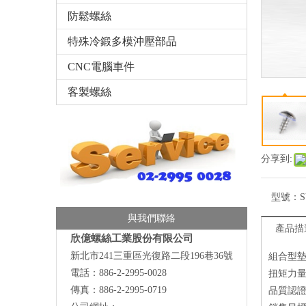
防鬆螺絲
特殊冷鍛多模沖壓部品
CNC電腦車件
客製螺絲
分享到:
型號：
S
與我們聯絡
產品描
欣億螺絲工業股份有限公司
新北市241三重區光復路二段196巷36號
組合型
電話：886-2-2995-0028
扭矩力
傳真：886-2-2995-0719
品質認證：I