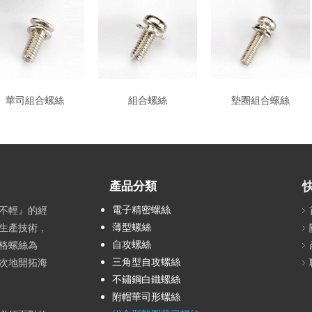
華司組合螺絲
組合螺絲
墊圈組合螺絲
產品分類
電子精密螺絲
不輕』的經
薄型螺絲
生產技術，
自攻螺絲
格螺絲為
三角型自攻螺絲
次地開拓海
不鏽鋼白鐵螺絲
附帽華司形螺絲