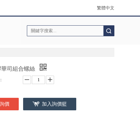
繁體中文
搜索
膠華司組合螺絲
：
詢價
加入詢價籃