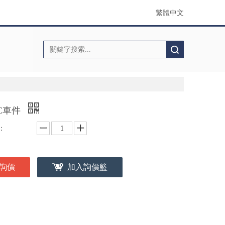
繁體中文
搜索
C車件
：
詢價
加入詢價籃