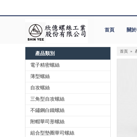
首頁
關於
首頁
»
產品類別
電子精密螺絲
薄型螺絲
自攻螺絲
三角型自攻螺絲
不鏽鋼白鐵螺絲
附帽華司形螺絲
組合型墊圈華司螺絲