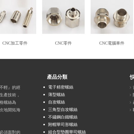
CNC加工零件
CNC零件
CNC電腦車件
產品分類
電子精密螺絲
不輕』的經
薄型螺絲
生產技術，
自攻螺絲
格螺絲為
三角型自攻螺絲
次地開拓海
不鏽鋼白鐵螺絲
附帽華司形螺絲
組合型墊圈華司螺絲
必須面對的