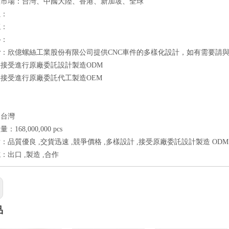
標市場：台灣、中國大陸、香港、新加坡、全球
良
：
速
：
格
：
計
：欣億螺絲工業股份有限公司提供CNC車件的多樣化設計，如有需要請
件接受進行原廠委託設計製造ODM
件接受進行原廠委託代工製造OEM
：台灣
168,000,000 pcs
：品質優良 ,交貨迅速 ,競爭價格 ,多樣設計 ,接受原廠委託設計製造 ODM
：出口 ,製造 ,合作
品