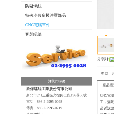
防鬆螺絲
特殊冷鍛多模沖壓部品
CNC電腦車件
客製螺絲
分享到:
型號：
S
與我們聯絡
產品描
欣億螺絲工業股份有限公司
新北市241三重區光復路二段196巷36號
CNC電
電話：886-2-2995-0028
工，滿
傳真：886-2-2995-0719
品質認證：I